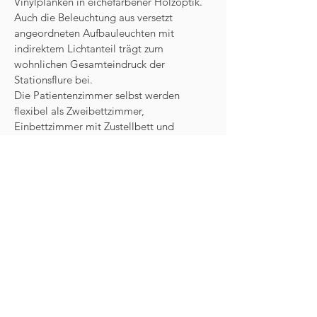
Vinylplanken in eichefarbener Holzoptik.
Auch die Beleuchtung aus versetzt
angeordneten Aufbauleuchten mit
indirektem Lichtanteil trägt zum
wohnlichen Gesamteindruck der
Stationsflure bei.
Die Patientenzimmer selbst werden
flexibel als Zweibettzimmer,
Einbettzimmer mit Zustellbett und
Einzelzimmer-Suite neu entwickelt. Auch
hier folgt die Innenraumgestaltung einem
einheitlichen Konzept, das die
Tischlermöbel, loses Mobiliar, die
Beleuchtung und die Bebilderung mit
großformatigen Leinwandrucken mit
regionalen Motiven umfasst.