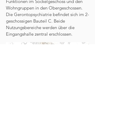
Funktionen im Sockelgeschoss und den
Wohngruppen in den Obergeschossen.
Die Gerontopsychiatrie befindet sich im 2-
geschossigen Bauteil C. Beide
Nutzungsbereiche werden über die
Eingangshalle zentral erschlossen.
Der Einzelzimmeranteil liegt mit
insgesamt 73 Einzelzimmern und 22
Doppelzimmern im Rahmen der
Forderungen der AllgFörderPflegeVO.
Die Gruppengrößen liegen im
Pflegeheim bei 27 Bewohnern und in der
Gerontopsychiatrie bei 18 Bewohnern je